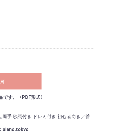
入可
品です。〈PDF形式〉
ん両手 歌詞付き ドレミ付き 初心者向き／菅
。
iano.tokyo