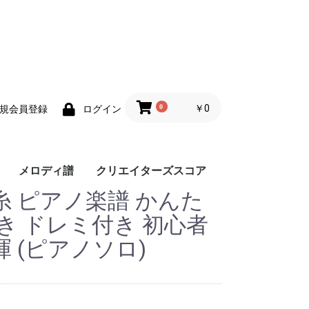
0
￥0
規会員登録
ログイン
メロディ譜
クリエイターズスコア
 ピアノ楽譜 かんた
き ドレミ付き 初心者
 (ピアノソロ)