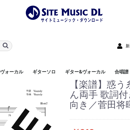
新
&ヴォーカル
ギターソロ
ギター&ヴォーカル
合唱譜
【楽譜】惑う糸
ん両手 歌詞付
向き／菅田将暉