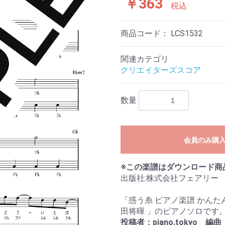
￥363
税込
商品コード：
LCS1532
関連カテゴリ
クリエイターズスコア
数量
会員のみ購
※この楽譜はダウンロード商
出版社:株式会社フェアリー
「惑う糸 ピアノ楽譜 かんた
田将暉 」のピアノソロです
投稿者：piano.tokyo 編曲：p